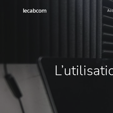
lecabcom
Acc
L’utilisa