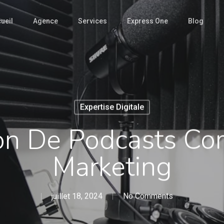
ueil
Agence
Services
Express One
Blog
Expertise Digitale
tion De Podcasts C
Marketing
juillet 18, 2024
No Comments