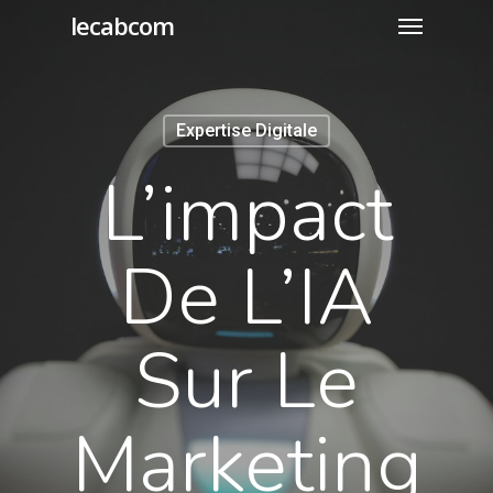
lecabcom
Expertise Digitale
L’impact
De L’IA
Sur Le
Marketing