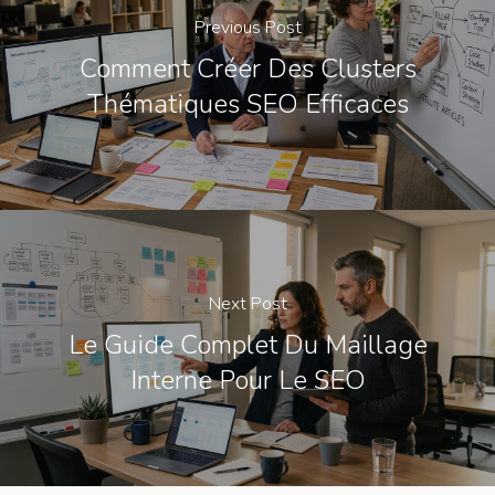
Previous Post
Comment Créer Des Clusters
Thématiques SEO Efficaces
Next Post
Le Guide Complet Du Maillage
Interne Pour Le SEO