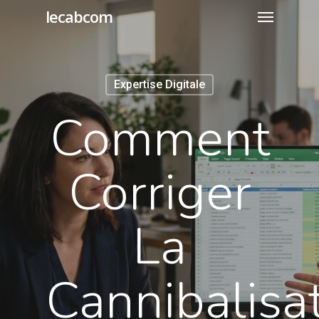
lecabcom
Expertise Digitale
Comment
Corriger
La
Cannibalisa